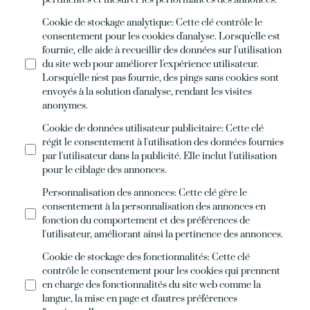
Cookie de stockage analytique
:
Cette clé contrôle le
consentement pour les cookies d'analyse. Lorsqu'elle est
fournie, elle aide à recueillir des données sur l'utilisation
du site web pour améliorer l'expérience utilisateur.
Lorsqu'elle n'est pas fournie, des pings sans cookies sont
envoyés à la solution d'analyse, rendant les visites
anonymes.
Cookie de données utilisateur publicitaire
:
Cette clé
régit le consentement à l'utilisation des données fournies
par l'utilisateur dans la publicité. Elle inclut l'utilisation
pour le ciblage des annonces.
Personnalisation des annonces
:
Cette clé gère le
consentement à la personnalisation des annonces en
fonction du comportement et des préférences de
l'utilisateur, améliorant ainsi la pertinence des annonces.
Cookie de stockage des fonctionnalités
:
Cette clé
contrôle le consentement pour les cookies qui prennent
en charge des fonctionnalités du site web comme la
langue, la mise en page et d'autres préférences