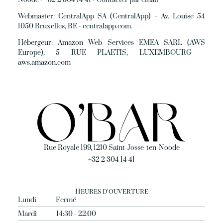
Webmaster:
CentralApp SA (CentralApp) - Av. Louise 54
1050 Bruxelles, BE - centralapp.com.
Hébergeur:
Amazon Web Services EMEA SARL (AWS
Europe), 5 RUE PLAETIS, LUXEMBOURG -
aws.amazon.com
Rue Royale 199, 1210 Saint-Josse-ten-Noode
+32 2 304 14 41
Heures d'ouverture
Lundi
Fermé
Mardi
14:30 - 22:00