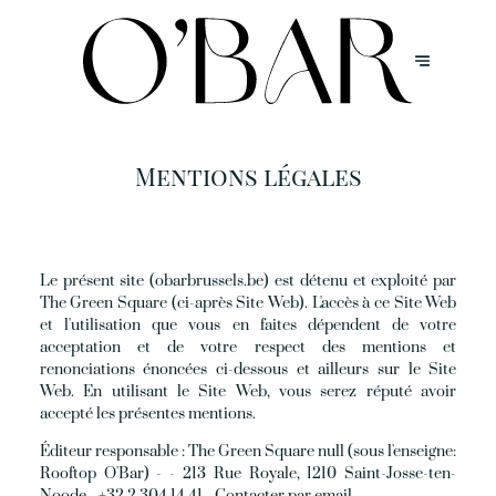
Mentions légales
Le présent site (obarbrussels.be) est détenu et exploité par
The Green Square (ci-après Site Web). L'accès à ce Site Web
et l'utilisation que vous en faites dépendent de votre
acceptation et de votre respect des mentions et
renonciations énoncées ci-dessous et ailleurs sur le Site
Web. En utilisant le Site Web, vous serez réputé avoir
accepté les présentes mentions.
Éditeur responsable :
The Green Square null (sous l'enseigne:
Rooftop O'Bar) - - 213 Rue Royale, 1210 Saint-Josse-ten-
Noode - +32 2 304 14 41 -
Contacter par email